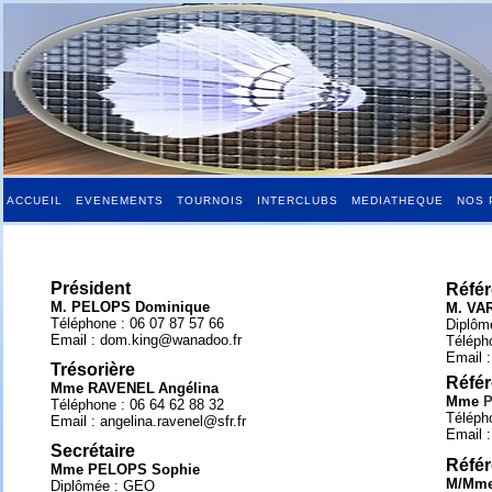
ACCUEIL
EVENEMENTS
TOURNOIS
INTERCLUBS
MEDIATHEQUE
NOS 
Président
Référ
M. PELOPS Dominique
M. VA
Téléphone : 06 07 87 57 66
Diplôm
Email : dom.king@wanadoo.fr
Téléph
Email 
Trésorière
Réfé
Mme RAVENEL
Angélina
Mme
P
Téléphone : 06 64 62 88 32
Téléph
Email : angelina.ravenel@sfr.fr
Email 
Secrétaire
Référ
Mme PELOPS Sophie
M/Mm
Diplômée : GEO